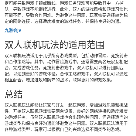
定可能导致游戏卡顿或断线。游戏任务较难可能导致其中一方掉
队，导致游戏不能继续进行。此外，双方的游戏风格和游戏习惯也
可能不同，导致合作困难。为避免这些问题，玩家需要选择较为稳
定的网络连接，选择适度难度的游戏任务，并保持良好的沟通。
九游会j9
双人联机玩法的适用范围
双人联机玩法适用于几乎所有游戏类型，包括动作冒险、竞技射击
和合作策略等。其中，动作冒险游戏中，通常需要两名玩家互相配
合，完成游戏任务。竞技射击游戏中，双人联机可以进行团队匹
配，以达到更好的游戏体验。合作策略游戏中，双人联机可以通过
相互配合，增加进攻和防守的战术，取得更好的游戏效果。
总结
双人联机玩法能够让玩家与好友一起玩游戏，增加游戏乐趣和挑战
性。开始双人联机游戏需要两台设备，良好的网络连接和适度难度
的游戏任务。虽然双人联机游戏也会出现各种问题，但选择适当的
游戏类型和保持良好沟通能够避免这些问题。双人联机玩法适用于
各种游戏类型，玩家可以根据自己的兴趣选择不同类型的游戏。