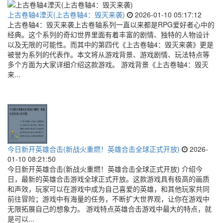
上古卷轴4湮灭(上古卷轴4：毁灭来袭)
2026-01-10 05:17:12
上古卷轴4：毁灭来袭上古卷轴系列一直以来都是RPG爱好者心中的
经典。这个系列的奇幻世界里面有着丰富的剧情、独特的人物设计
以及无限的可能性。而其中的第四代《上古卷轴4：毁灭来袭》更是
被誉为系列的代表作。本文将从游戏背景、游戏剧情、玩法特点等
多个方面为大家详细介绍这款游戏。 游戏背景《上古卷轴4：毁灭
来...
今日新开英雄合击(新战火重燃！英雄合击全球正式开放)
2026-
01-10 08:21:50
今日新开英雄合击(新战火重燃！英雄合击全球正式开放) 介绍今
日，最新的英雄合击游戏全球正式开放。这款游戏具有极高的画质
和声效，玩家可以在游戏中成为自己喜爱的英雄，和其他玩家共同
前往冒险；游戏中有海量的任务，不断扩大世界观，让你在游戏中
无限拓展自己的想象力。 游戏特点英雄合击游戏中最大的特点，就
是可以...