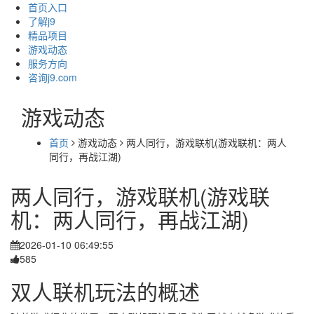
首页入口
了解j9
精品项目
游戏动态
服务方向
咨询j9.com
游戏动态
首页
游戏动态
两人同行，游戏联机(游戏联机：两人
同行，再战江湖)
两人同行，游戏联机(游戏联
机：两人同行，再战江湖)
2026-01-10 06:49:55
585
双人联机玩法的概述