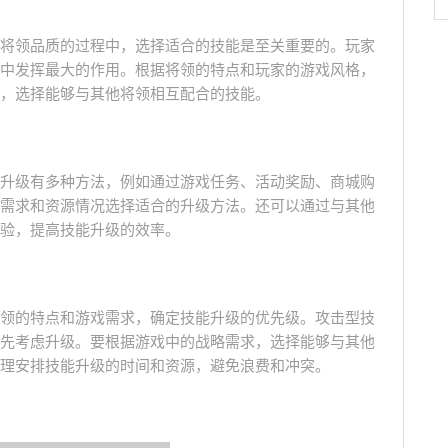
将领品质的过程中，选择适合的技能是至关重要的。玩家
中发挥最大的作用。根据将领的特点和玩家的游戏风格，
，选择能够与其他将领相互配合的技能。
升级有多种方法，例如通过游戏任务、活动奖励、商城购
需求和资源情况选择适合的升级方法。还可以通过与其他
验，提高技能升级的效率。
领的特点和游戏需求，确定技能升级的优先级。攻击型技
先考虑升级。要根据游戏中的战略需求，选择能够与其他
理安排技能升级的时间和资源，避免浪费和冲突。