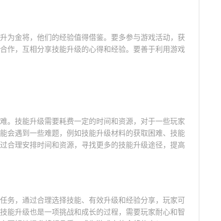
升为金将，他们的经验值得借鉴。要多参与游戏活动，获
合作，互相分享技能升级的心得和经验。要善于利用游戏
难。技能升级需要耗费一定的时间和资源，对于一些玩家
能会遇到一些难题，例如技能升级材料的获取困难、技能
过合理安排时间和资源，寻找更多的技能升级途径，提高
任务，通过合理选择技能、有效升级和经验分享，玩家可
技能升级也是一项挑战和成长的过程，需要玩家耐心和智