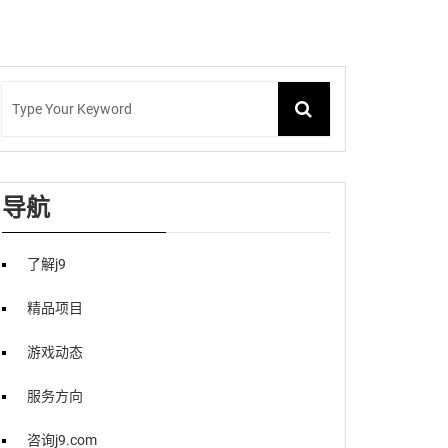
导航
了解j9
精品项目
游戏动态
服务方向
咨询j9.com