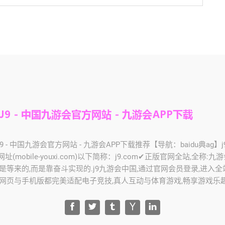
J9 - 中国九游会官方网站 - 九游会APP下载推荐【导航：baidu典ag】j
(mobile-youxi.com)以下简称：j9.com✔正版官网全站,全称:九
是等来的,而是靠奋斗实现的.j9九游会中国,通过官网会员登录,进入全
,网页与手机版都完美适配电子竞技,真人互动与体育游戏,畅享游戏乐