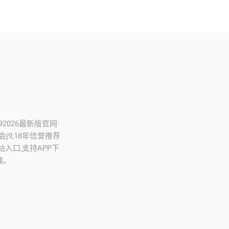
92026最新版官网·
游会j9,18年信誉推荐
站入口,支持APP下
趣。