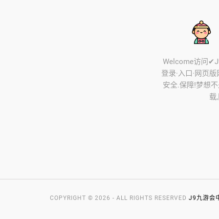
Welcome访问✔
登录·入口·网页版网址
安全.保障!梦想不
载
COPYRIGHT © 2026 - ALL RIGHTS RESERVED
J9九游会