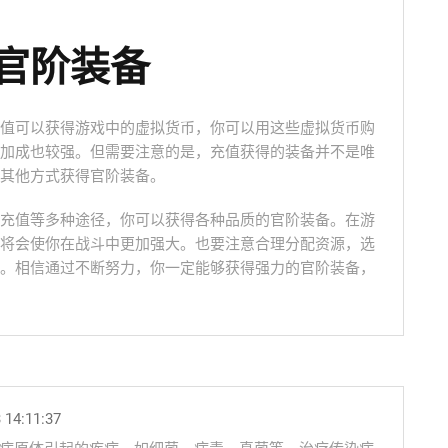
官阶装备
值可以获得游戏中的虚拟货币，你可以用这些虚拟货币购
加成也较强。但需要注意的是，充值获得的装备并不是唯
其他方式获得官阶装备。
充值等多种途径，你可以获得各种品质的官阶装备。在游
将会使你在战斗中更加强大。也要注意合理分配资源，选
。相信通过不断努力，你一定能够获得强力的官阶装备，
 14:11:37