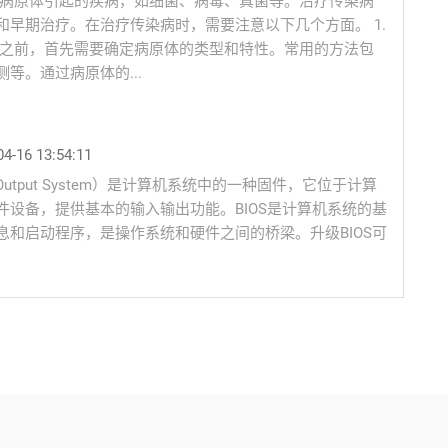
由病原体引起的疾病，如细菌、病毒、真菌等。治疗传染病
早期治疗。在治疗传染病时，需要注意以下几个方面。 1.
病之前，首先需要确定病原体的类型和特性。常用的方法包
等。通过病原体的...
4-16 13:54:11
Input/Output System）是计算机系统中的一种固件，它位于计算
设备，提供基本的输入输出功能。BIOS是计算机系统的基
和启动程序，是操作系统和硬件之间的桥梁。升级BIOS可