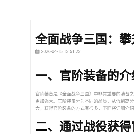
全面战争三国：攀
2026-04-15 13:51:23
一、官阶装备的介
官阶装备是《全面战争三国》中非常重要的装备之
更加强大。官阶装备分为不同的品质，从低到高分
大。获得官阶装备的方式有很多，下面将详细介绍
二、通过战役获得