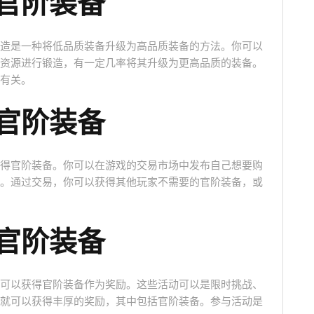
官阶装备
造是一种将低品质装备升级为高品质装备的方法。你可以
资源进行锻造，有一定几率将其升级为更高品质的装备。
有关。
官阶装备
得官阶装备。你可以在游戏的交易市场中发布自己想要购
。通过交易，你可以获得其他玩家不需要的官阶装备，或
官阶装备
可以获得官阶装备作为奖励。这些活动可以是限时挑战、
就可以获得丰厚的奖励，其中包括官阶装备。参与活动是