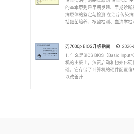
传染病治疗的基本原则 传染病是
的基本原则是早期发现、早期诊断和
病原体的鉴定与检测 在治疗传染
括细菌培养、核酸检测、血清学检测
刃7000p BIOS升级指南
2026-0
1. 什么是BIOS BIOS（Basic 
机的主板上，负责启动和初始化硬件
础，它存储了计算机的硬件配置信息
以改善计...