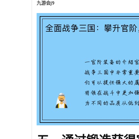
九游会j9