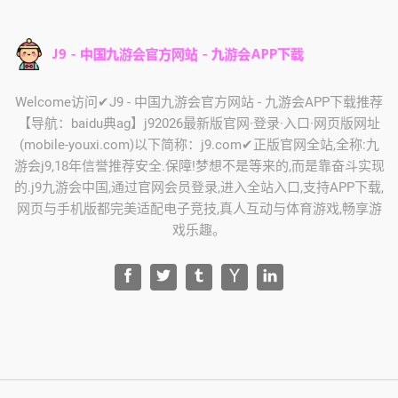
Welcome访问✔J9 - 中国九游会官方网站 - 九游会APP下载推荐
【导航：baidu典ag】j92026最新版官网·登录·入口·网页版网址
(mobile-youxi.com)以下简称：j9.com✔正版官网全站,全称:九
游会j9,18年信誉推荐安全.保障!梦想不是等来的,而是靠奋斗实现
的.j9九游会中国,通过官网会员登录,进入全站入口,支持APP下载,
网页与手机版都完美适配电子竞技,真人互动与体育游戏,畅享游
戏乐趣。