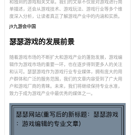
和独到的游戏相关文章。我们的文章不仅是对游戏进行简
单描述，还会从游戏技术、游戏玩法、游戏行业等多个维
度深入分析，让读者真正了解游戏产业中的内涵和实质。
j9九游会中国
瑟瑟游戏的发展前景
随着游戏市场的不断扩大和游戏产业的蓬勃发展，游戏编
辑作为游戏市场的重要一环，也在逐步得到更多人的关注
和认可。瑟瑟游戏作为游戏行业专业媒体，拥有庞大的用
户群体和广泛的服务范围，我们的文章内容受到了广大用
户和游戏厂商的青睐。未来，我们将继续保持专业水准，
致力于成为游戏产业中最优秀的媒体之一。