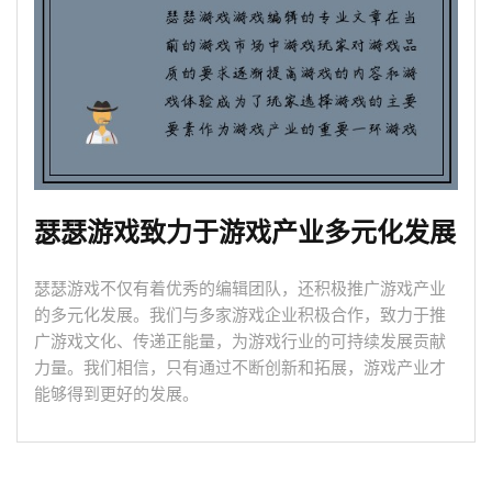
瑟瑟游戏致力于游戏产业多元化发展
瑟瑟游戏不仅有着优秀的编辑团队，还积极推广游戏产业
的多元化发展。我们与多家游戏企业积极合作，致力于推
广游戏文化、传递正能量，为游戏行业的可持续发展贡献
力量。我们相信，只有通过不断创新和拓展，游戏产业才
能够得到更好的发展。