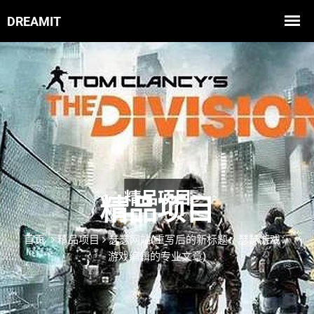
精品项目
首页
精品项目
瑟瑟网站(重写后的新标题：瑟瑟游戏：
游戏编辑的专业文章)